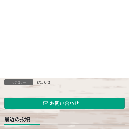
8月になりましたね。
まだまだ暑い日が続きますね
冷房をうまく使って毎日元気に過ごしたいですね♪
さて今年もお盆がやってきます。
ペットフードむらたでは、
8月14日（日）、15日（月）、16日（火）
の3日間をお盆休みとさせていただきます。
17日（水）より通常通り営業します♫
エサやおやつなどお買い忘れございませんように♫
どうぞよろしくお願いします
✌︎
(‘ω’
✌︎
)
#愛犬
#愛猫#お盆#お盆休みのお知らせ#買い忘れ注意#おやつ#み
んな大好き
#ペットフード
#ペットフードむらた#諫早市#永昌東
町3-13#遊びに来てね
お知らせ
カテゴリー
お問い合わせ
最近の投稿